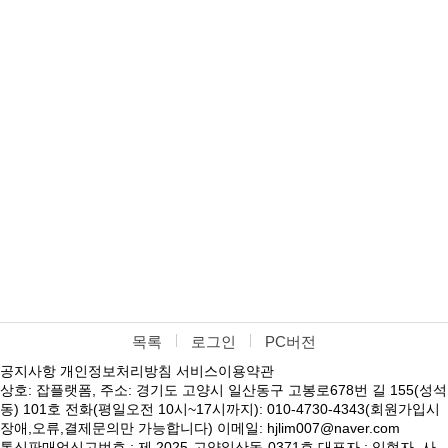
목록
로그인
PC버전
공지사항
개인정보처리방침
서비스이용약관
상호: 잡플랫폼, 주소: 경기도 고양시 일산동구 고봉로678번 길 155(성석
동) 101호 전화(평일오전 10시~17시까지): 010-4730-4343(회원가입시
장애,오류,결제문의만 가능합니다) 이메일: hjlim007@naver.com
통신판매업신고번호 : 제 2025-고양일산동-0371호 대표자 : 임현자, 사