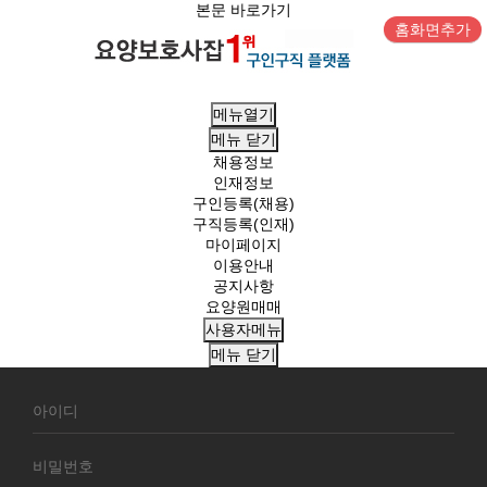
본문 바로가기
홈화면추가
메뉴열기
메뉴
닫기
채용정보
인재정보
구인등록(채용)
구직등록(인재)
마이페이지
이용안내
공지사항
요양원매매
사용자메뉴
메뉴
닫기
회
원
로
그
인