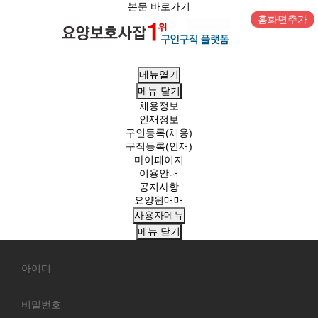
본문 바로가기
홈화면추가
메뉴열기
메뉴
닫기
채용정보
인재정보
구인등록(채용)
구직등록(인재)
마이페이지
이용안내
공지사항
요양원매매
사용자메뉴
메뉴
닫기
회
원
로
그
인