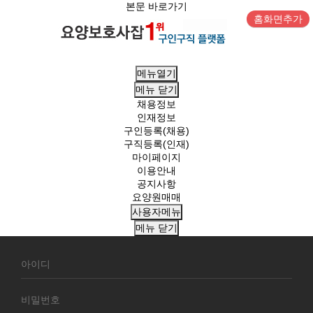
본문 바로가기
홈화면추가
메뉴열기
메뉴
닫기
채용정보
인재정보
구인등록(채용)
구직등록(인재)
마이페이지
이용안내
공지사항
요양원매매
사용자메뉴
메뉴
닫기
회
원
로
그
인