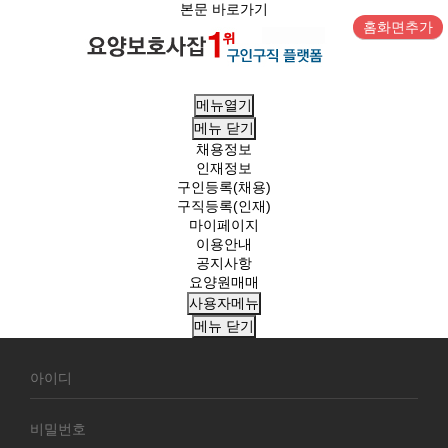
본문 바로가기
홈화면추가
메뉴열기
메뉴
닫기
채용정보
인재정보
구인등록(채용)
구직등록(인재)
마이페이지
이용안내
공지사항
요양원매매
사용자메뉴
메뉴
닫기
회
원
로
그
인