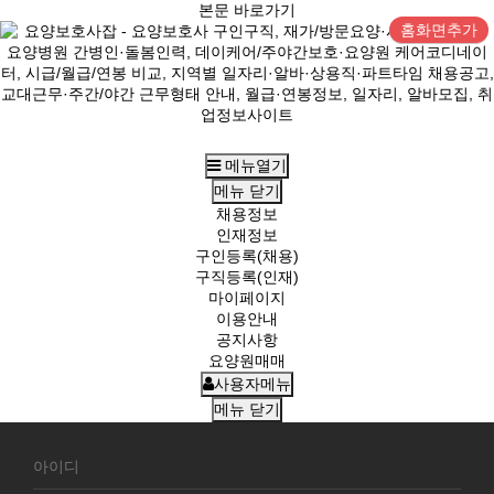
본문 바로가기
홈화면추가
메뉴열기
메뉴
닫기
채용정보
인재정보
구인등록(채용)
구직등록(인재)
마이페이지
이용안내
공지사항
요양원매매
사용자메뉴
메뉴
닫기
회
원