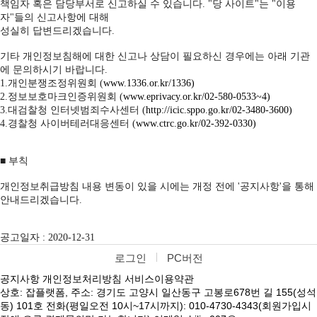
책임자 혹은 담당부서로 신고하실 수 있습니다. "당 사이트"는 "이용
자"들의 신고사항에 대해
성실히 답변드리겠습니다.
기타 개인정보침해에 대한 신고나 상담이 필요하신 경우에는 아래 기관
에 문의하시기 바랍니다.
1.개인분쟁조정위원회 (
www.1336.or.kr/1336)
2.정보보호마크인증위원회 (
www.eprivacy.or.kr/02-580-0533~4)
3.대검찰청 인터넷범죄수사센터 (
http://icic.sppo.go.kr/02-3480-3600)
4.경찰청 사이버테러대응센터 (
www.ctrc.go.kr/02-392-0330)
■ 부칙
개인정보취급방침 내용 변동이 있을 시에는 개정 전에 '공지사항'을 통해
안내드리겠습니다.
공고일자 : 2020-12-31
로그인
PC버전
공지사항
개인정보처리방침
서비스이용약관
상호: 잡플랫폼, 주소: 경기도 고양시 일산동구 고봉로678번 길 155(성석
동) 101호 전화(평일오전 10시~17시까지): 010-4730-4343(회원가입시