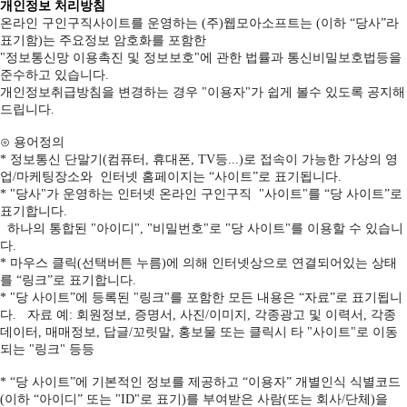
개인정보 처리방침
온라인 구인구직사이트를 운영하는 (주)웹모아소프트는 (이하 “당사”라
표기함)는 주요정보 암호화를 포함한
"정보통신망 이용촉진 및 정보보호"에 관한 법률과 통신비밀보호법등을
준수하고 있습니다.
개인정보취급방침을 변경하는 경우 "이용자"가 쉽게 볼수 있도록 공지해
드립니다.
⊙ 용어정의
* 정보통신 단말기(컴퓨터, 휴대폰, TV등...)로 접속이 가능한 가상의 영
업/마케팅장소와 인터넷 홈페이지는 “사이트”로 표기됩니다.
* "당사"가 운영하는 인터넷 온라인 구인구직 "사이트"를 “당 사이트”로
표기합니다.
하나의 통합된 "아이디", "비밀번호"로 "당 사이트"를 이용할 수 있습니
다.
* 마우스 클릭(선택버튼 누름)에 의해 인터넷상으로 연결되어있는 상태
를 “링크”로 표기합니다.
* "당 사이트”에 등록된 "링크"를 포함한 모든 내용은 “자료”로 표기됩니
다. 자료 예: 회원정보, 증명서, 사진/이미지, 각종광고 및 이력서, 각종
데이터, 매매정보, 답글/꼬릿말, 홍보물 또는 클릭시 타 "사이트"로 이동
되는 "링크" 등등
* “당 사이트”에 기본적인 정보를 제공하고 “이용자” 개별인식 식별코드
(이하 “아이디” 또는 "ID"로 표기)를 부여받은 사람(또는 회사/단체)을