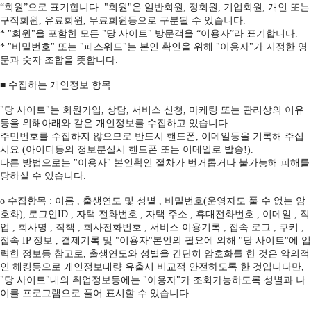
“회원”으로 표기합니다. "회원"은 일반회원, 정회원, 기업회원, 개인 또는
구직회원, 유료회원, 무료회원등으로 구분될 수 있습니다.
* "회원"을 포함한 모든 "당 사이트" 방문객을 “이용자”라 표기합니다.
* "비밀번호" 또는 "패스워드"는 본인 확인을 위해 "이용자"가 지정한 영
문과 숫자 조합을 뜻합니다.
■ 수집하는 개인정보 항목
"당 사이트"는 회원가입, 상담, 서비스 신청, 마케팅 또는 관리상의 이유
등을 위해아래와 같은 개인정보를 수집하고 있습니다.
주민번호를 수집하지 않으므로 반드시 핸드폰, 이메일등을 기록해 주십
시요 (아이디등의 정보분실시 핸드폰 또는 이메일로 발송!).
다른 방법으로는 "이용자" 본인확인 절차가 번거롭거나 불가능해 피해를
당하실 수 있습니다.
ο 수집항목 : 이름 , 출생연도 및 성별 , 비밀번호(운영자도 풀 수 없는 암
호화), 로그인ID , 자택 전화번호 , 자택 주소 , 휴대전화번호 , 이메일 , 직
업 , 회사명 , 직책 , 회사전화번호 , 서비스 이용기록 , 접속 로그 , 쿠키 ,
접속 IP 정보 , 결제기록 및 "이용자"본인의 필요에 의해 "당 사이트"에 입
력한 정보등 참고로, 출생연도와 성별을 간단히 암호화를 한 것은 악의적
인 해킹등으로 개인정보대량 유출시 비교적 안전하도록 한 것입니다만,
"당 사이트"내의 취업정보등에는 "이용자"가 조회가능하도록 성별과 나
이를 프로그램으로 풀어 표시할 수 있습니다.