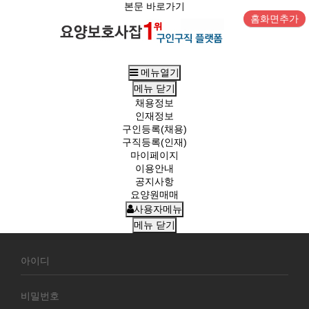
본문 바로가기
홈화면추가
메뉴열기
메뉴
닫기
채용정보
인재정보
구인등록(채용)
구직등록(인재)
마이페이지
이용안내
공지사항
요양원매매
사용자메뉴
메뉴
닫기
회
원
로
그
인