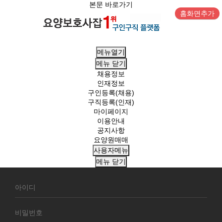
본문 바로가기
홈화면추가
메뉴열기
메뉴
닫기
채용정보
인재정보
구인등록(채용)
구직등록(인재)
마이페이지
이용안내
공지사항
요양원매매
사용자메뉴
메뉴
닫기
회
원
로
그
인